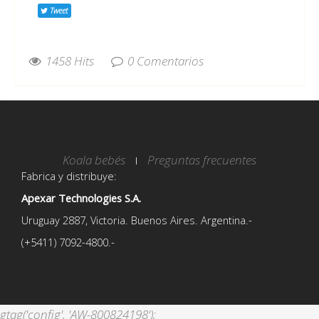
Tweet
1458 Hits
0 Comentarios
Koala bebés
Preguntas frecuentes
Fabrica y distribuye:
Apexar Technologies S.A.
Uruguay 2887, Victoria. Buenos Aires. Argentina.-
(+5411) 7092-4800.-
gtag('config', 'AW-800824198');