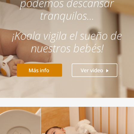
podemos descansar
tranquilos...
¡Koala vigila el sueño de
nuestros bebés!