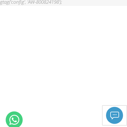
gtag('config', 'AW-800824198');